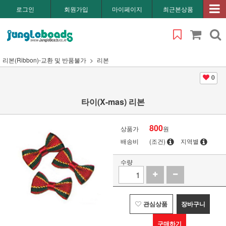
로그인
회원가입
마이페이지
최근본상품
리본(Ribbon)-교환 및 반품불가
리본
0
타이(X-mas) 리본
800
상품가
원
배송비
(조건)
지역별
수량
관심상품
장바구니
구매하기