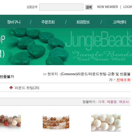
:::
현위치 :
(Gemstone)라운드/라운드컷팅-교환 및 반품불
및 반품불가
가
>
전체조회
라운드 컷팅(26)
정렬하기 :
가격
|
제품명
|
제조사