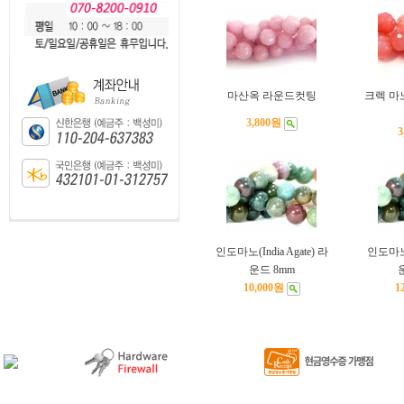
마산옥 라운드컷팅
크렉 마노
3,800원
3
인도마노(India Agate) 라
인도마노(I
운드 8mm
10,000원
1