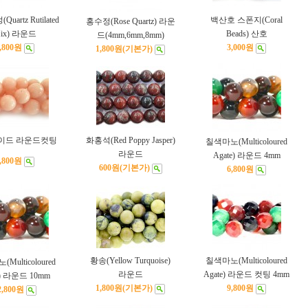
artz Rutilated
백산호 스폰지(Coral
홍수정(Rose Quartz) 라운
ix) 라운드
Beads) 산호
드(4mm,6mm,8mm)
,800원
3,000원
1,800원
(기본가)
이드 라운드컷팅
화홍석(Red Poppy Jasper)
칠색마노(Multicoloured
라운드
Agate) 라운드 4mm
,800원
600원
(기본가)
6,800원
황송(Yellow Turquoise)
칠색마노(Multicoloured
Multicoloured
라운드
Agate) 라운드 컷팅 4mm
e) 라운드 10mm
1,800원
(기본가)
9,800원
2,800원