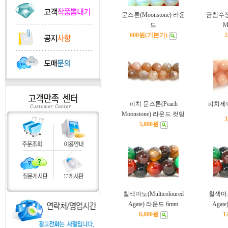
문스톤(Moonstone) 라운
금침수정(Qu
드
M
600원
(기본가)
2
피치 문스톤(Peach
피치제
Moonstone) 라운드 컷팅
3
3,800원
칠색마노(Multicoloured
칠색마노(
Agate) 라운드 6mm
Agat
8,800원
1