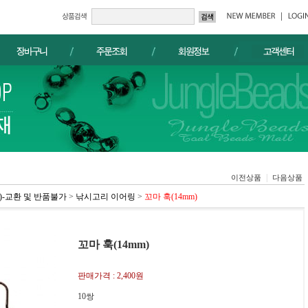
|
이전상품
다음상품
ents)-교환 및 반품불가
>
낚시고리 이어링
>
꼬마 훅(14mm)
꼬마 훅(14mm)
판매가격 :
2,400원
10쌍