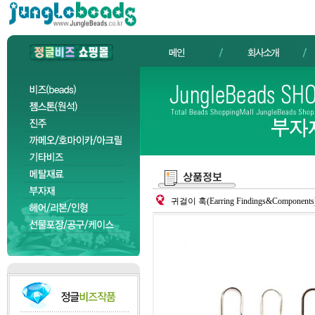
귀걸이 훅(Earring Findings&Compon