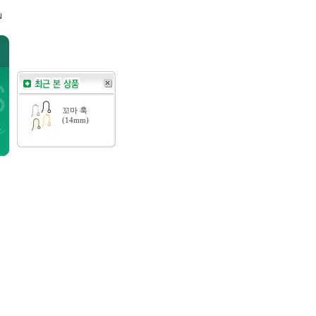
꼬마 훅
(14mm)