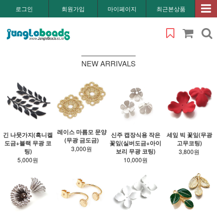
로그인
회원가입
마이페이지
최근본상품
NEW ARRIVALS
레이스 마름모 문양
신주 캡장식용 작은
세잎 빅 꽃잎(무광
긴 나뭇가지(흑니켈
(무광 금도금)
꽃잎(실버도금+아이
고무코팅)
도금+블랙 무광 코
3,000원
보리 무광 코팅)
팅)
3,800원
10,000원
5,000원