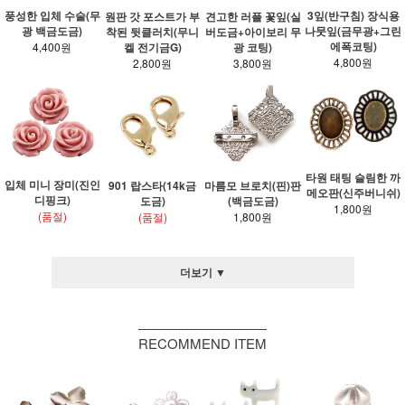
풍성한 입체 수술(무
3잎(반구침) 장식용
견고한 러플 꽃잎(실
원판 갓 포스트가 부
광 백금도금)
나뭇잎(금무광+그린
버도금+아이보리 무
착된 뒷클러치(무니
에폭코팅)
4,400원
광 코팅)
켈 전기금G)
4,800원
3,800원
2,800원
타원 태팅 슬림한 까
입체 미니 장미(진인
901 랍스타(14k금
마름모 브로치(핀)판
메오판(신주버니쉬)
디핑크)
도금)
(백금도금)
1,800원
(품절)
(품절)
1,800원
더보기 ▼
RECOMMEND ITEM