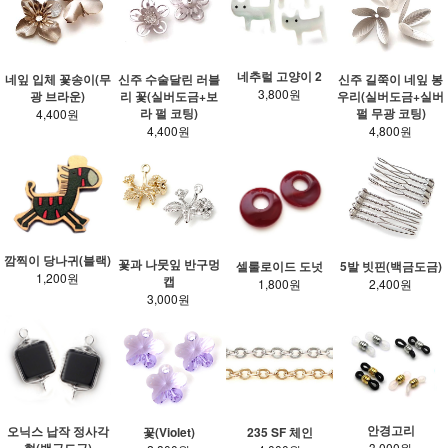
네추럴 고양이 2
네잎 입체 꽃송이(무
신주 수술달린 러블
신주 길쭉이 네잎 봉
3,800원
광 브라운)
리 꽃(실버도금+보
우리(실버도금+실버
라 펄 코팅)
펄 무광 코팅)
4,400원
4,400원
4,800원
깜찍이 당나귀(블랙)
꽃과 나뭇잎 반구멍
5발 빗핀(백금도금)
셀룰로이드 도넛
1,200원
캡
2,400원
1,800원
3,000원
안경고리
오닉스 납작 정사각
235 SF 체인
꽃(Violet)
3,000원