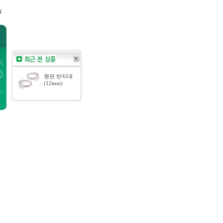
원판 반지대
(12mm)