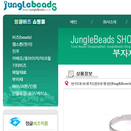
반지대/브로치(판)대/옷핀(Ring&Brooch&K