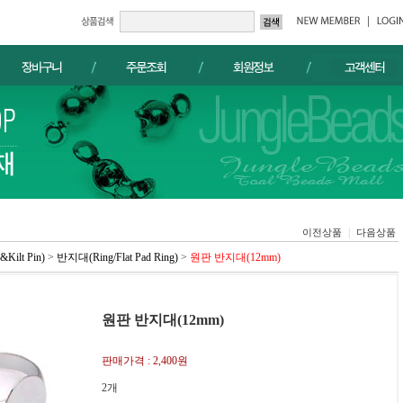
|
이전상품
다음상품
ilt Pin)
>
반지대(Ring/Flat Pad Ring)
>
원판 반지대(12mm)
원판 반지대(12mm)
판매가격 :
2,400원
2개