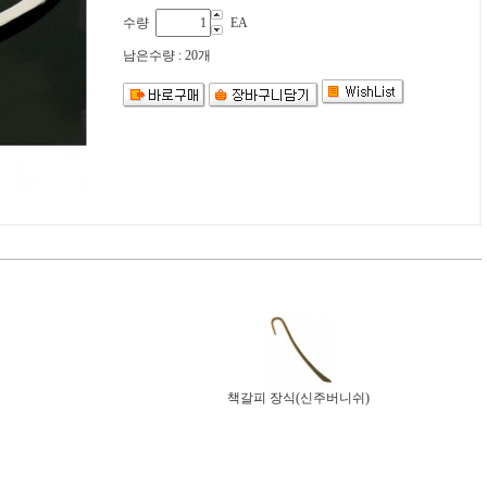
수량
EA
남은수량 : 20개
책갈피 장식(신주버니쉬)