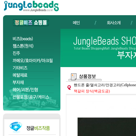
핸드폰 줄/열쇠고리/안경고리(Cellphone Straps
책갈피 장식(백금도금)