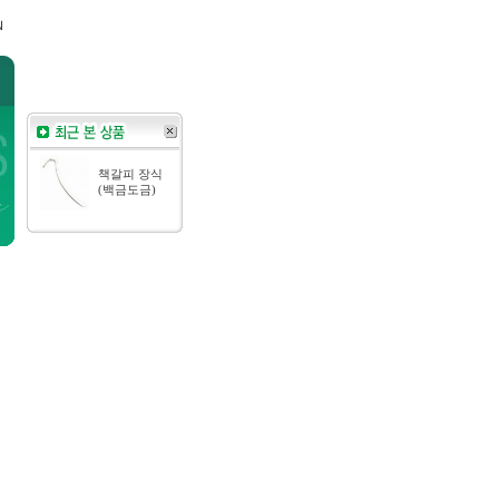
책갈피 장식
(백금도금)