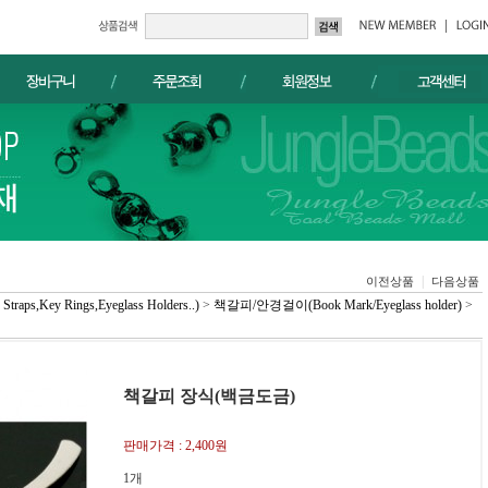
|
이전상품
다음상품
,Key Rings,Eyeglass Holders..)
>
책갈피/안경걸이(Book Mark/Eyeglass holder)
>
책갈피 장식(백금도금)
판매가격 :
2,400원
1개