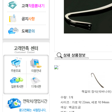
책갈피 장식(석버니쉬)
수량 : 1개
사이즈 : 가로 약 22mm, 세로 약 84mm
색상 : 백금도금