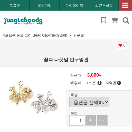
로그인
회원가입
마이페이지
최근본상품
비드캡/펜던트 고리(Bead Cap/Pinch Bail)
반구캡
0
꽃과 나뭇잎 반구멍캡
3,000
상품가
원
배송비
(조건)
지역별
색상
수량