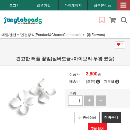
로그인
회원가입
마이페이지
최근본상품
메탈/팬던트/연결장식(Pendant&Charm/Connector)
꽃(Flowers)
4
견고한 러플 꽃잎(실버도금+아이보리 무광 코팅)
3,800
상품가
원
배송비
(조건)
지역별
수량
관심상품
장바구니
구매하기