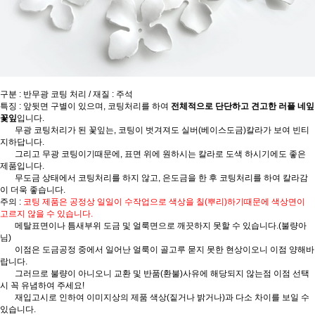
구분 : 반무광 코팅 처리 / 재질 : 주석
특징 : 앞뒷면 구별이 있으며, 코팅처리를 하여
전체적으로 단단하고 견고한 러플 네잎
꽃잎
입니다.
무광 코팅처리가 된 꽃잎는, 코팅이 벗겨져도 실버(베이스도금)칼라가 보여 빈티
지하답니다.
그리고 무광 코팅이기때문에, 표면 위에 원하시는 칼라로 도색 하시기에도 좋은
제품입니다.
무도금 상태에서 코팅처리를 하지 않고, 은도금을 한 후 코팅처리를 하여 칼라감
이 더욱 좋습니다.
주의 :
코팅 제품은 공정상 일일이 수작업으로 색상을 칠(뿌리)하기때문에 색상면이
고르지 않을 수 있습니다.
메탈표면이나 틈새부위 도금 및 얼룩면으로 깨끗하지 못할 수 있습니다.(불량아
님)
이점은 도금공정 중에서 일어난 얼룩이 골고루 묻지 못한 현상이오니 이점 양해바
랍니다.
그러므로 불량이 아니오니 교환 및 반품(환불)사유에 해당되지 않는점 이점 선택
시 꼭 유념하여 주세요!
재입고시로 인하여 이미지상의 제품 색상(짙거나 밝거나)과 다소 차이를 보일 수
있습니다.