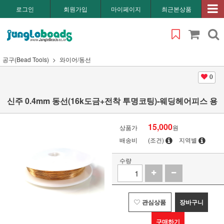
로그인
회원가입
마이페이지
최근본상품
공구(Bead Tools)
와이어/동선
0
신주 0.4mm 동선(16k도금+전착 투명코팅)-웨딩헤어피스 용
15,000
상품가
원
배송비
(조건)
지역별
수량
관심상품
장바구니
구매하기