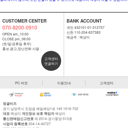
CUSTOMER CENTER
BANK ACCOUNT
070-8200-0910
국민 432101-01-312757
신한 110-204-637383
OPEN am_10:00
예금주 : 백성미
CLOSE pm_06:00
(토/일/공휴일 휴무)
홍보,광고,장난전화 사절
고객센터
연결하기
PC 버전
이용안내
고객센터
정글비즈
경기 남양주시 진접읍 해밀예당1로 145 1516-702
대표
백성미
개인정보 보호 책임자
백성미
통신판매업신고번호
제 2014-경기풍양-513호
사업자 등록번호
204-14-40727