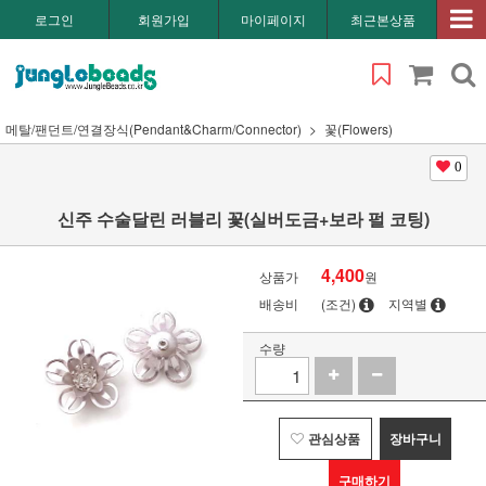
로그인
회원가입
마이페이지
최근본상품
메탈/팬던트/연결장식(Pendant&Charm/Connector)
꽃(Flowers)
0
신주 수술달린 러블리 꽃(실버도금+보라 펄 코팅)
4,400
상품가
원
배송비
(조건)
지역별
수량
관심상품
장바구니
구매하기