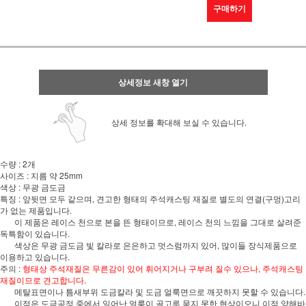
구매하기
상세정보 새창 열기
상세 정보를 확대해 보실 수 있습니다.
수량 : 2개
사이즈 : 지름 약 25mm
색상 : 무광 금도금
특징 : 앞뒷면 모두 같으며, 견고한 형태의 주석캐스팅 재질로 별도의 연결(구멍)고리
가 없는 제품입니다.
이 제품은 레이스 천으로 본을 뜬 형태이므로, 레이스 천의 느낌을 그대로 살려준
독특함이 있습니다.
색상은 무광 금도금 빛 칼라로 은은하고 멋스럼까지 있어, 많이들 장식제품으로
이용하고 있습니다.
주의 :
형태상 주석재질은 무른감이 있어 휘어지거나 구부려 질수 있으나, 주석캐스팅
재질이므로 견고합니다
.
메탈표면이나 틈새부위 도금칼라 및 도금 얼룩면으로 깨끗하지 못할 수 있습니다.
이점은 도금공정 중에서 일어난 얼룩이 골고루 묻지 못한 현상이오니 이점 양해바