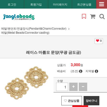
로그인
회원가입
마이페이지
최근본상품
메탈/팬던트/연결장식(Pendant&Charm/Connector)
메탈(Metal Beads/Connector casting)
0
레이스 마름모 문양(무광 금도금)
3,000
상품가
원
배송비
(조건)
지역별
수량
관심상품
장바구니